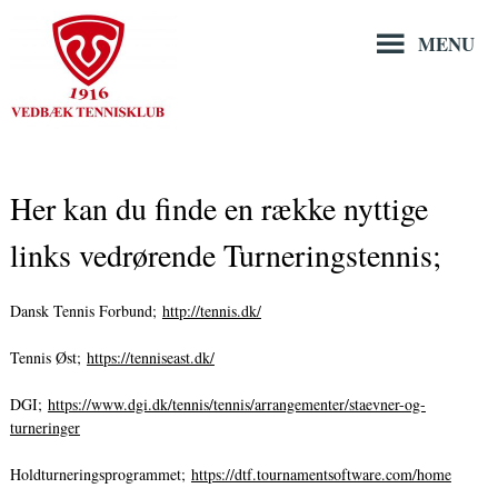
Hop
til
MENU
indholdet
Her kan du finde en række nyttige
links vedrørende Turneringstennis;
Dansk Tennis Forbund;
http://tennis.dk/
Tennis Øst;
https://tenniseast.dk/
DGI;
https://www.dgi.dk/tennis/tennis/arrangementer/staevner-og-
turneringer
Holdturneringsprogrammet;
https://dtf.tournamentsoftware.com/home