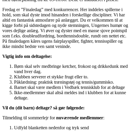
Fredag er ”Finaledag” med konkurrencer. Her inddeles spillerne i
hold, som skal dyste imod hinanden i forskellige discipliner. Vi har
altid en fantastisk atmosfære på anlægget. Du er velkommen til at
kigge forbi på sidstedagen og nyde stemningen, Ungernes humør og
vores dejlige anlæg. Vi øver og dyster med en masse sjove pointspil
som f.eks. doubleudfordring, bordtennisdouble, rundt om nettet etc.
På finaledagen kåres ugens fairplayspiller, fighter, tennisspiller og
ikke mindst bedste ven samt veninde.
Vigtig info om deltagelse:
Børn skal selv medbringe ketcher, frokost og drikkedunk med
vand hver dag.
Klubben serverer et stykke frugt eller to.
Påklædning: praktisk træningstøj og tennis/gummisko.
Barnet skal være medlem i Vedbæk tennisklub for at deltage
Ikke-medlemmer skal altså meldes ind i klubben for at kunne
deltage.
Vil du (dit barn) deltage? så gør følgende:
Tilmelding til sommerlejr for
nuværende medlemmer
:
Udfyld blanketten nedenfor og tryk send