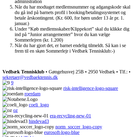
administration
Når du har modtaget medlemsnummer og adgangskode skal
du gå ind på barnets profil i booking/betalingssystemet og
betale årskontingent. (Kr. 600, for børn under 13 år pr. 1.
januar.)
Under “Køb medlemsskaber/Klippekort” skal du klikke dig
ind på “Junior arrangementer” hvor du kan vælge
Sommerlejren (kr. 1.200)
Når du har gjort det, er barnet endelig tilmeldt. Så kan i se
frem til en skøn Sommerlejr i Vedbæk Tennisklub:-)
Vedbæk Tennisklub
• Gøngehusvej 25B • 2950 Vedbæk • Tlf.:
•
sekretaer@vedbaektennis.dk
9
risk-intelligence-logo-square
roerdam
coeli_logo
oz
era-recycling-new-01
hindevad3
norm_soccer_logo-copy
eurosoft-logo-blue