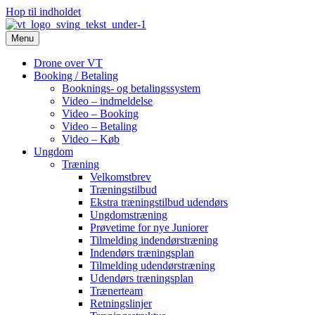
Hop til indholdet
Menu
Drone over VT
Booking / Betaling
Booknings- og betalingssystem
Video – indmeldelse
Video – Booking
Video – Betaling
Video – Køb
Ungdom
Træning
Velkomstbrev
Træningstilbud
Ekstra træningstilbud udendørs
Ungdomstræning
Prøvetime for nye Juniorer
Tilmelding indendørstræning
Indendørs træningsplan
Tilmelding udendørstræning
Udendørs træningsplan
Trænerteam
Retningslinjer