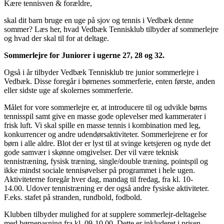
Kære tennisven & forældre,
skal dit barn bruge en uge på sjov og tennis i Vedbæk denne
sommer? Læs her, hvad Vedbæk Tennisklub tilbyder af sommerlejre
og hvad der skal til for at deltage.
Sommerlejre for Juniorer i ugerne 27, 28 og 32.
Også i år tilbyder Vedbæk Tennisklub tre junior sommerlejre i
Vedbæk. Disse foregår i børnenes sommerferie, enten første, anden
eller sidste uge af skolernes sommerferie.
Målet for vore sommerlejre er, at introducere til og udvikle børns
tennisspil samt give en masse gode oplevelser med kammerater i
frisk luft. Vi skal spille en masse tennis i kombination med leg,
konkurrencer og andre udendørsaktiviteter. Sommerlejrene er for
børn i alle aldre. Blot der er lyst til at svinge ketsjeren og nyde det
gode samvær i skønne omgivelser. Der vil være teknisk
tennistræning, fysisk træning, single/double træning, pointspil og
ikke mindst sociale tennisøvelser på programmet i hele ugen.
Aktiviteterne foregår hver dag, mandag til fredag, fra kl. 10-
14.00. Udover tennistræning er der også andre fysiske aktiviteter.
F.eks. stafet på stranden, rundbold, fodbold.
Klubben tilbyder mulighed for at supplere sommerlejr-deltagelse
med børnepasning fra kl. 09-10.00. Dette er inkluderet i prisen.