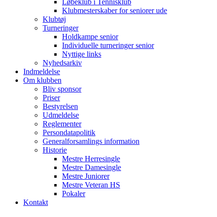
Løbeklub i Tennisklub
Klubmesterskaber for seniorer ude
Klubtøj
Turneringer
Holdkampe senior
Individuelle turneringer senior
Nyttige links
Nyhedsarkiv
Indmeldelse
Om klubben
Bliv sponsor
Priser
Bestyrelsen
Udmeldelse
Reglementer
Persondatapolitik
Generalforsamlings information
Historie
Mestre Herresingle
Mestre Damesingle
Mestre Juniorer
Mestre Veteran HS
Pokaler
Kontakt