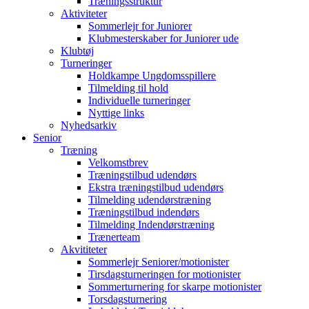
Træningsstruktur
Aktiviteter
Sommerlejr for Juniorer
Klubmesterskaber for Juniorer ude
Klubtøj
Turneringer
Holdkampe Ungdomsspillere
Tilmelding til hold
Individuelle turneringer
Nyttige links
Nyhedsarkiv
Senior
Træning
Velkomstbrev
Træningstilbud udendørs
Ekstra træningstilbud udendørs
Tilmelding udendørstræning
Træningstilbud indendørs
Tilmelding Indendørstræning
Trænerteam
Akvititeter
Sommerlejr Seniorer/motionister
Tirsdagsturneringen for motionister
Sommerturnering for skarpe motionister
Torsdagsturnering