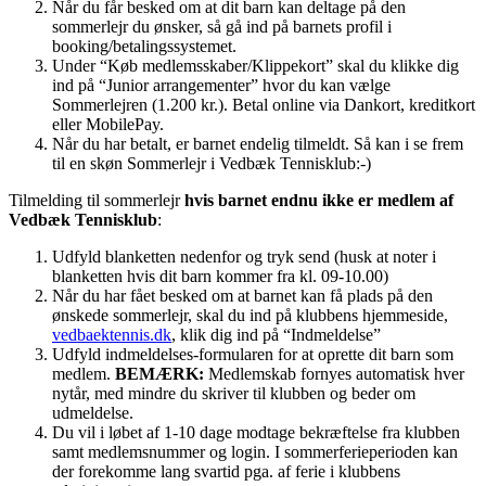
Når du får besked om at dit barn kan deltage på den
sommerlejr du ønsker, så gå ind på barnets profil i
booking/betalingssystemet.
Under “Køb medlemsskaber/Klippekort” skal du klikke dig
ind på “Junior arrangementer” hvor du kan vælge
Sommerlejren (1.200 kr.). Betal online via Dankort, kreditkort
eller MobilePay.
Når du har betalt, er barnet endelig tilmeldt. Så kan i se frem
til en skøn Sommerlejr i Vedbæk Tennisklub:-)
Tilmelding til sommerlejr
hvis barnet endnu ikke er medlem af
Vedbæk Tennisklub
:
Udfyld blanketten nedenfor og tryk send (husk at noter i
blanketten hvis dit barn kommer fra kl. 09-10.00)
Når du har fået besked om at barnet kan få plads på den
ønskede sommerlejr, skal du ind på klubbens hjemmeside,
vedbaektennis.dk
, klik dig ind på “Indmeldelse”
Udfyld indmeldelses-formularen for at oprette dit barn som
medlem.
BEMÆRK:
Medlemskab fornyes automatisk hver
nytår, med mindre du skriver til klubben og beder om
udmeldelse.
Du vil i løbet af 1-10 dage modtage bekræftelse fra klubben
samt medlemsnummer og login. I sommerferieperioden kan
der forekomme lang svartid pga. af ferie i klubbens