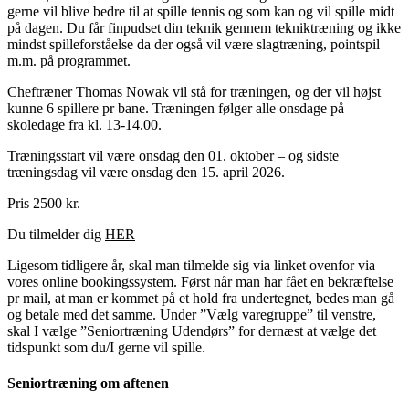
gerne vil blive bedre til at spille tennis og som kan og vil spille midt
på dagen. Du får finpudset din teknik gennem tekniktræning og ikke
mindst spilleforståelse da der også vil være slagtræning, pointspil
m.m. på programmet.
Cheftræner Thomas Nowak vil stå for træningen, og der vil højst
kunne 6 spillere pr bane. Træningen følger alle onsdage på
skoledage fra kl. 13-14.00.
Træningsstart vil være onsdag den 01. oktober – og sidste
træningsdag vil være onsdag den 15
. april 2026
.
Pris 2500 kr.
Du tilmelder dig
HER
Ligesom tidligere år, skal
man
tilmelde sig via linket ovenfor via
vores online bookingssystem. Først når man har fået en bekræftelse
pr mail, at man er kommet på et hold fra undertegnet, bedes man gå
og betale med det samme.
Under ”Vælg varegruppe” til venstre,
skal I vælge ”Seniortræning Udendørs” for dernæst at vælge det
tidspunkt som du/I gerne vil spille.
Seniortræning om aftenen