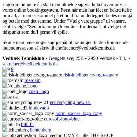
Ligesom tidligere år, skal
man
tilmelde sig via linket ovenfor via
vores online bookingssystem. Først når man har fået en bekræftelse
pr mail, at man er kommet på et hold fra undertegnet, bedes man gå
og betale med det samme.
Under ”Vælg varegruppe” til venstre,
skal I vælge ”Seniortræning Udendørs” for dernæst at vælge det
tidspunkt som du/I gerne vil spille.
Skulle man have nogle spørgsmål til træningen til den kommende
indendørssæson så skriv til cheftraener@vedbaektennis.dk
Vedbæk Tennisklub
• Gøngehusvej 25B • 2950 Vedbæk • Tlf.:
•
sekretaer@vedbaektennis.dk
9
risk-intelligence-logo-square
roerdam
coeli_logo
oz
era-recycling-new-01
hindevad3
norm_soccer_logo-copy
eurosoft-logo-blue
billi-bi
lichtenberg