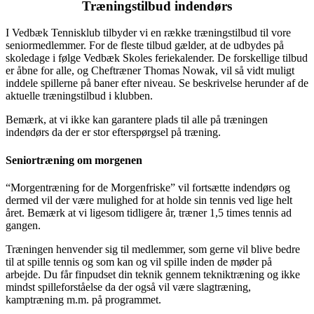
Træningstilbud indendørs
I Vedbæk Tennisklub tilbyder vi en række træningstilbud til vore
seniormedlemmer. For de fleste tilbud gælder, at de udbydes på
skoledage i følge Vedbæk Skoles feriekalender. De forskellige tilbud
er åbne for alle, og Cheftræner Thomas Nowak, vil så vidt muligt
inddele spillerne på baner efter niveau. Se beskrivelse herunder af de
aktuelle træningstilbud i klubben.
Bemærk, at vi ikke kan garantere plads til alle på træningen
indendørs da der er stor efterspørgsel på træning.
Seniortræning om morgenen
“Morgentræning for de Morgenfriske” vil fortsætte indendørs og
dermed vil der være mulighed for at holde sin tennis ved lige helt
året. Bemærk at vi ligesom tidligere år, træner 1,5 times tennis ad
gangen.
Træningen henvender sig til medlemmer, som gerne vil blive bedre
til at spille tennis og som kan og vil spille inden de møder på
arbejde. Du får finpudset din teknik gennem tekniktræning og ikke
mindst spilleforståelse da der også vil være slagtræning,
kamptræning m.m. på programmet.