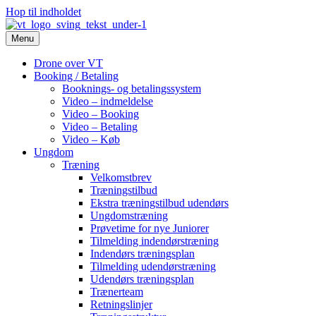
Hop til indholdet
Menu
Drone over VT
Booking / Betaling
Booknings- og betalingssystem
Video – indmeldelse
Video – Booking
Video – Betaling
Video – Køb
Ungdom
Træning
Velkomstbrev
Træningstilbud
Ekstra træningstilbud udendørs
Ungdomstræning
Prøvetime for nye Juniorer
Tilmelding indendørstræning
Indendørs træningsplan
Tilmelding udendørstræning
Udendørs træningsplan
Trænerteam
Retningslinjer