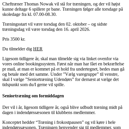
Cheftræner Thomas Nowak vil stå for træningen, og der vil højst
kunne deltage 6 spillere pr bane. Træningen følger alle torsdage på
skoledage fra kl. 07.00-08.30.
Træningsstart vil være torsdag den 02. oktober – og sidste
træningsdag vil være torsdag den 16
. april 2026
.
Pris 3500 kr.
Du tilmelder dig
HER
Ligesom tidligere år, skal
man
tilmelde sig via linket ovenfor via
vores online bookingssystem. Først når man har fået en bekræftelse
pr mail, at man er kommet på et hold fra undertegnet, bedes man gå
og betale med det samme.
Under ”Vælg varegruppe” til venstre,
skal I vælge ”Seniortræning Udendørs” for dernæst at vælge det
tidspunkt som du/I gerne vil spille.
Seniortræning om formiddagen
Der vil i år, ligesom tidligere år, også blive udbudt træning midt på
dagen i indendørssæsonen til klubbens medlemmer.
Konceptet hedder “Træning i frokostpausen” og vil køre i hele
indendørssæsonen. Træningen henvender sig til medlemmer, som