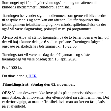
Som noget nyt i år, tilbyder vi nu også træning om aftenen til
klubbens medlemmer i Rundforbi Tennishal.
Træningen henvender sig til medlemmer, som gerne vil blive bedre
til at spille tennis og som kan om aftenen. Du får finpudset din
teknik gennem tekniktræning og ikke mindst spilleforståelse da der
også vil være slagtræning, pointspil m.m. på programmet.
Alvaro og Alba vil stå for træningen på de to baner i den nye hal, og
der vil højst kunne deltage 6 spillere pr bane. Træningen følger alle
onsdage på skoledage i tidsrummet kl. 18-22.00.
Træningsstart vil være onsdag den 07. januar – og sidste
træningsdag vil være onsdag den 15. april 2026.
Pris 1500 kr.
Du tilmelder dig
HER
Tilmeldingsfrist; Søndag den 02. november.
OBS; Vi kan desværre ikke love plads på de præcise tidspunkter
man ønsker, da vi forventer stor efterspørgsel på aftentræningen. Det
er derfor vigtigt, at man er fleksibel, hvis man ønsker en fast plads
på et aftenhold.