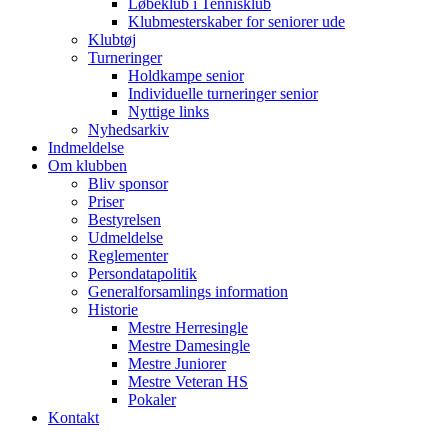
Løbeklub i Tennisklub
Klubmesterskaber for seniorer ude
Klubtøj
Turneringer
Holdkampe senior
Individuelle turneringer senior
Nyttige links
Nyhedsarkiv
Indmeldelse
Om klubben
Bliv sponsor
Priser
Bestyrelsen
Udmeldelse
Reglementer
Persondatapolitik
Generalforsamlings information
Historie
Mestre Herresingle
Mestre Damesingle
Mestre Juniorer
Mestre Veteran HS
Pokaler
Kontakt