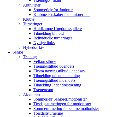
Træningsstruktur
Aktiviteter
Sommerlejr for Juniorer
Klubmesterskaber for Juniorer ude
Klubtøj
Turneringer
Holdkampe Ungdomsspillere
Tilmelding til hold
Individuelle turneringer
Nyttige links
Nyhedsarkiv
Senior
Træning
Velkomstbrev
Træningstilbud udendørs
Ekstra træningstilbud udendørs
Tilmelding udendørstræning
Træningstilbud indendørs
Tilmelding Indendørstræning
Trænerteam
Akvititeter
Sommerlejr Seniorer/motionister
Tirsdagsturneringen for motionister
Sommerturnering for skarpe motionister
Torsdagsturnering