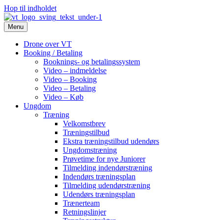
Hop til indholdet
Menu
Drone over VT
Booking / Betaling
Booknings- og betalingssystem
Video – indmeldelse
Video – Booking
Video – Betaling
Video – Køb
Ungdom
Træning
Velkomstbrev
Træningstilbud
Ekstra træningstilbud udendørs
Ungdomstræning
Prøvetime for nye Juniorer
Tilmelding indendørstræning
Indendørs træningsplan
Tilmelding udendørstræning
Udendørs træningsplan
Trænerteam
Retningslinjer