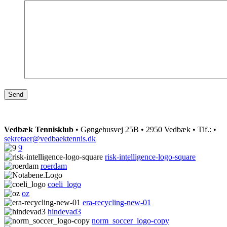
Vedbæk Tennisklub
• Gøngehusvej 25B • 2950 Vedbæk • Tlf.:
•
sekretaer@vedbaektennis.dk
9
risk-intelligence-logo-square
roerdam
coeli_logo
oz
era-recycling-new-01
hindevad3
norm_soccer_logo-copy