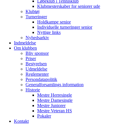
Løbeklub i Tennisklub
Klubmesterskaber for seniorer ude
Klubtøj
Turneringer
Holdkampe senior
Individuelle turneringer senior
Nyttige links
Nyhedsarkiv
Indmeldelse
Om klubben
Bliv sponsor
Priser
Bestyrelsen
Udmeldelse
Reglementer
Persondatapolitik
Generalforsamlings information
Historie
Mestre Herresingle
Mestre Damesingle
Mestre Juniorer
Mestre Veteran HS
Pokaler
Kontakt