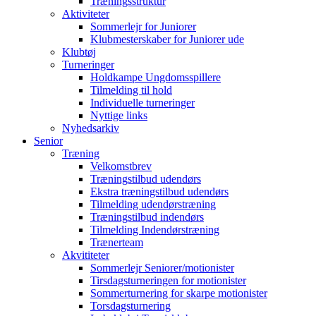
Træningsstruktur
Aktiviteter
Sommerlejr for Juniorer
Klubmesterskaber for Juniorer ude
Klubtøj
Turneringer
Holdkampe Ungdomsspillere
Tilmelding til hold
Individuelle turneringer
Nyttige links
Nyhedsarkiv
Senior
Træning
Velkomstbrev
Træningstilbud udendørs
Ekstra træningstilbud udendørs
Tilmelding udendørstræning
Træningstilbud indendørs
Tilmelding Indendørstræning
Trænerteam
Akvititeter
Sommerlejr Seniorer/motionister
Tirsdagsturneringen for motionister
Sommerturnering for skarpe motionister
Torsdagsturnering