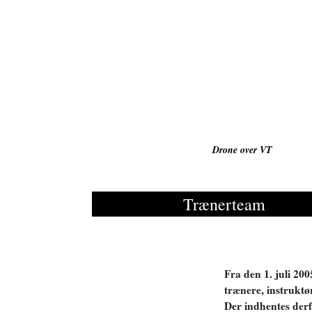
Hop
til
indholdet
Drone over VT
Trænerteam
Fra den 1. juli 200
trænere, instruktø
Der indhentes derf