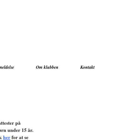
meldelse
Om klubben
Kontakt
attester på
børn under 15 år.
ik
her
for at se