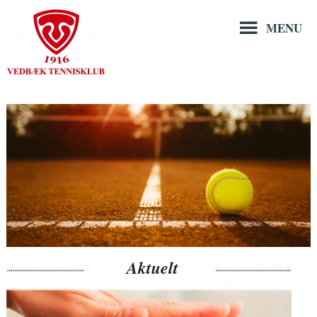
Hop
til
MENU
indholdet
Aktuelt