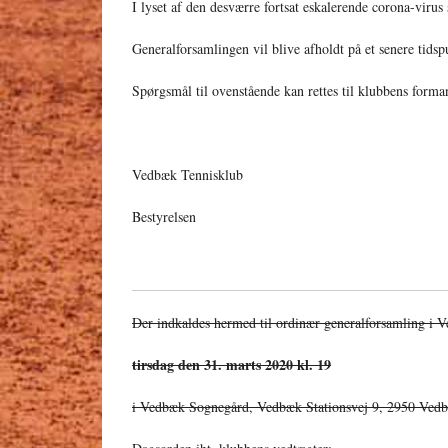
I lyset af den desværre fortsat eskalerende corona-virus 
Generalforsamlingen vil blive afholdt på et senere tidsp
Spørgsmål til ovenstående kan rettes til klubbens form
Vedbæk Tennisklub
Bestyrelsen
Der indkaldes hermed til ordinær generalforsamling i 
tirsdag den 31. marts 2020 kl. 19
i Vedbæk Sognegård, Vedbæk Stationsvej 9, 2950 Ved