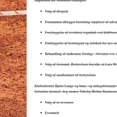
Dagsorden iht. klubbens vedtægter:
Valg af dirigent
Formanden aflægger beretning suppleret af udv
Forelæggelse af revideret regnskab ved klubbens
Fastlæggelse af kontingent og indskud for nye
Behandling af indkomne forslag: Afventer evt. 
Valg af formand. Bestyrelsen foreslår, at Lars W
Valg af medlemmer til bestyrelsen
Klubsekretær Bjørn Lange og bane- og anlægsformand Car
fortsætter dermed, dog ønsker Nikolaj Blohm Rasmussen
Valg af to revisorer
Eventuelt