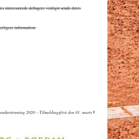
es interesserede deltagere venligst sende deres
erligere information.
dørstræning 2020 – Tilmeldingsfrist den 01. marts
roerdam