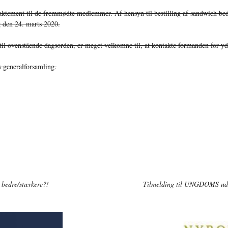
traktement til de fremmødte medlemmer. Af hensyn til bestilling af sandwich bed
g den 24. marts 2020.
l ovenstående dagsorden, er meget velkomne til, at kontakte formanden for yd
s generalforsamling.
e bedre/stærkere?!
Tilmelding til UNGDOMS uden
risk-intelligence-logo-square