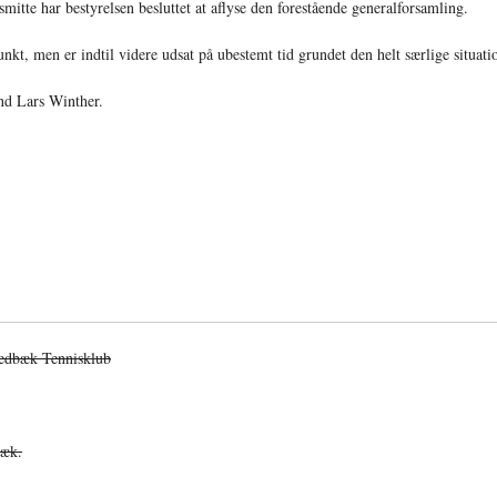
smitte har bestyrelsen besluttet at aflyse den forestående generalforsamling.
unkt, men er indtil videre udsat på ubestemt tid grundet den helt særlige situati
and Lars Winther.
Vedbæk Tennisklub
bæk.