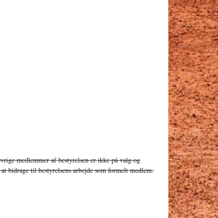
Øvrige medlemmer af bestyrelsen er ikke på valg og
t bidrage til bestyrelsens arbejde som formelt medlem.