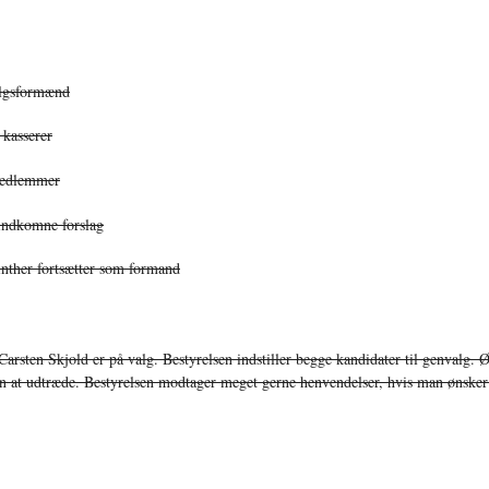
algsformænd
 kasserer
 medlemmer
indkomne forslag
inther fortsætter som formand
sten Skjold er på valg. Bestyrelsen indstiller begge kandidater til genvalg. 
 at udtræde. Bestyrelsen modtager meget gerne henvendelser, hvis man ønsker a