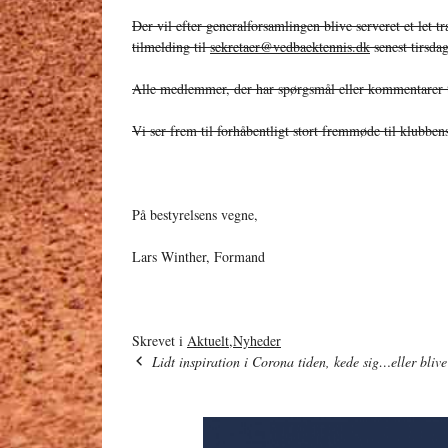
Der vil efter generalforsamlingen blive serveret et let 
tilmelding til
sekretaer@vedbaektennis.dk
senest tirsda
Alle medlemmer, der har spørgsmål eller kommentarer ti
Vi ser frem til forhåbentligt stort fremmøde til klubben
På bestyrelsens vegne,
Lars Winther, Formand
Skrevet i
Aktuelt
,
Nyheder
Lidt inspiration i Corona tiden, kede sig…eller bliv
Indlægsnavigation
9