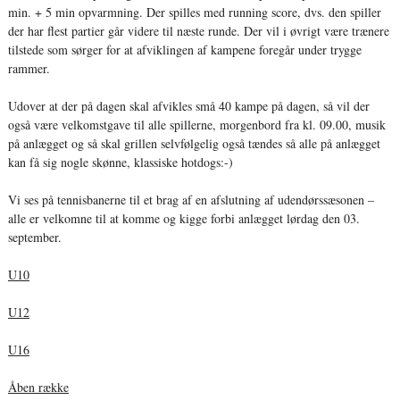
min. + 5 min opvarmning. Der spilles med running score, dvs. den spiller
der har flest partier går videre til næste runde. Der vil i øvrigt være trænere
tilstede som sørger for at afviklingen af kampene foregår under trygge
rammer.
Udover at der på dagen skal afvikles små 40 kampe på dagen, så vil der
også være velkomstgave til alle spillerne, morgenbord fra kl. 09.00, musik
på anlægget og så skal grillen selvfølgelig også tændes så alle på anlægget
kan få sig nogle skønne, klassiske hotdogs:-)
Vi ses på tennisbanerne til et brag af en afslutning af udendørssæsonen –
alle er velkomne til at komme og kigge forbi anlægget lørdag den 03.
september.
U10
U12
U16
Åben række