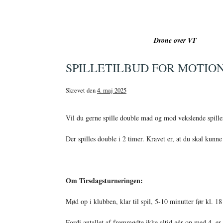
Hop
til
indholdet
Drone over VT
SPILLETILBUD FOR MOTIO
Skrevet den
4. maj 2025
Vil du gerne spille double mad og mod vekslende spille
Der spilles double i 2 timer. Kravet er, at du skal kunne
Om Tirsdagsturneringen:
Mød op i klubben, klar til spil, 5-10 minutter før kl. 18
Fordi antallet af fremmødte ikke altid går op med 4, er 