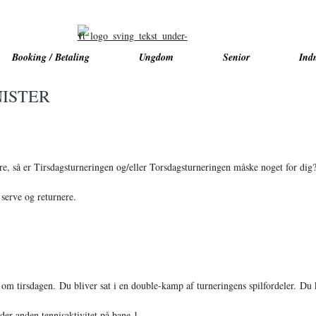
Booking / Betaling
Ungdom
Senior
Ind
NISTER
re, så er Tirsdagsturneringen og/eller Torsdagsturneringen måske noget for dig
 serve og returnere.
 om tirsdagen. Du bliver sat i en double-kamp af turneringens spilfordeler. Du ko
der anden tennisaktivitet på bane 1.