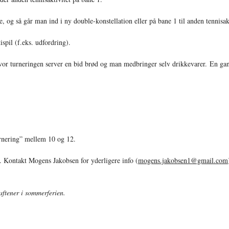
e, og så går man ind i ny double-konstellation eller på bane 1 til anden tennisakt
spil (f.eks. udfordring).
vor turneringen server en bid brød og man medbringer selv drikkevarer. En gang
nering” mellem 10 og 12.
n. Kontakt Mogens Jakobsen for yderligere info (
mogens.jakobsen1@gmail.com
aftener i sommerferien.