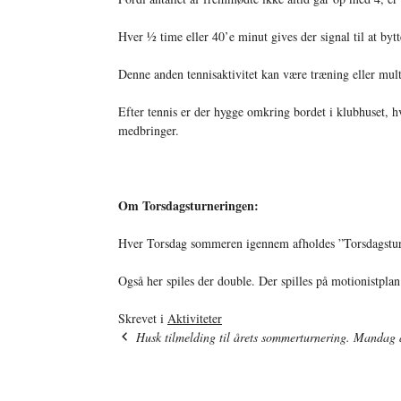
Hver ½ time eller 40’e minut gives der signal til at bytt
Denne anden tennisaktivitet kan være træning eller multi
Efter tennis er der hygge omkring bordet i klubhuset, h
medbringer.
Om Torsdagsturneringen:
Hver Torsdag sommeren igennem afholdes ”Torsdagstur
Også her spiles der double. Der spilles på motionistpla
Skrevet i
Aktiviteter
Husk tilmelding til årets sommerturnering. Mandag 
Indlægsnavigation