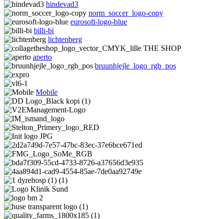
hindevad3
norm_soccer_logo-copy
eurosoft-logo-blue
billi-bi
lichtenberg
aperto
bruunhjejle_logo_rgb_pos
Mobile