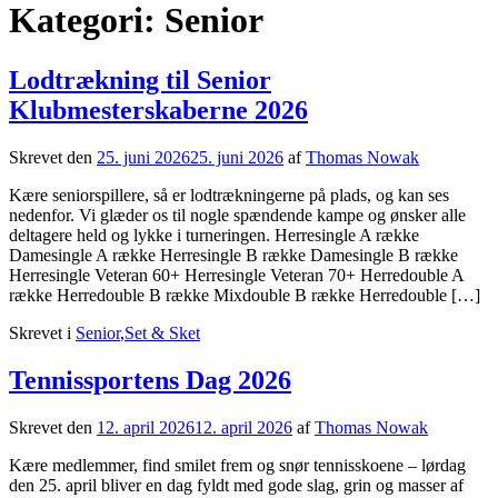
Kategori: Senior
Lodtrækning til Senior
Klubmesterskaberne 2026
Skrevet den
25. juni 2026
25. juni 2026
af
Thomas Nowak
Kære seniorspillere, så er lodtrækningerne på plads, og kan ses
nedenfor. Vi glæder os til nogle spændende kampe og ønsker alle
deltagere held og lykke i turneringen. Herresingle A række
Damesingle A række Herresingle B række Damesingle B række
Herresingle Veteran 60+ Herresingle Veteran 70+ Herredouble A
række Herredouble B række Mixdouble B række Herredouble […]
Skrevet i
Senior
,
Set & Sket
Tennissportens Dag 2026
Skrevet den
12. april 2026
12. april 2026
af
Thomas Nowak
Kære medlemmer, find smilet frem og snør tennisskoene – lørdag
den 25. april bliver en dag fyldt med gode slag, grin og masser af