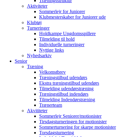
Træningsstruktur
Aktiviteter
Sommerlejr for Juniorer
Klubmesterskaber for Juniorer ude
Klubtøj
Turneringer
Holdkampe Ungdomsspillere
Tilmelding til hold
Individuelle turneringer
Nyttige links
Nyhedsarkiv
Senior
Træning
Velkomstbrev
Træningstilbud udendørs
Ekstra træningstilbud udendørs
Tilmelding udendørstræning
Træningstilbud indendørs
Tilmelding Indendørstræning
Trænerteam
Akvititeter
Sommerlejr Seniorer/motionister
Tirsdagsturneringen for motionister
Sommerturnering for skarpe motionister
Torsdagsturnering