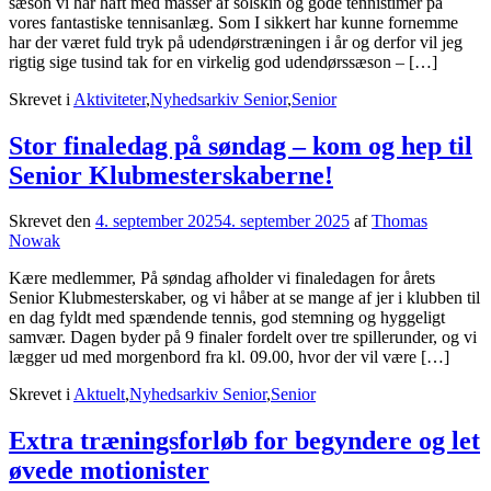
sæson vi har haft med masser af solskin og gode tennistimer på
vores fantastiske tennisanlæg. Som I sikkert har kunne fornemme
har der været fuld tryk på udendørstræningen i år og derfor vil jeg
rigtig sige tusind tak for en virkelig god udendørssæson – […]
Skrevet i
Aktiviteter
,
Nyhedsarkiv Senior
,
Senior
Stor finaledag på søndag – kom og hep til
Senior Klubmesterskaberne!
Skrevet den
4. september 2025
4. september 2025
af
Thomas
Nowak
Kære medlemmer, På søndag afholder vi finaledagen for årets
Senior Klubmesterskaber, og vi håber at se mange af jer i klubben til
en dag fyldt med spændende tennis, god stemning og hyggeligt
samvær. Dagen byder på 9 finaler fordelt over tre spillerunder, og vi
lægger ud med morgenbord fra kl. 09.00, hvor der vil være […]
Skrevet i
Aktuelt
,
Nyhedsarkiv Senior
,
Senior
Extra træningsforløb for begyndere og let
øvede motionister