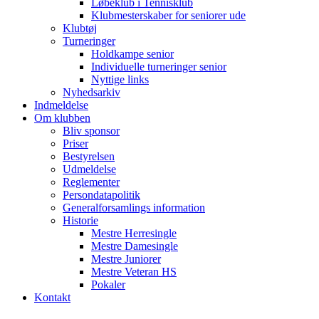
Løbeklub i Tennisklub
Klubmesterskaber for seniorer ude
Klubtøj
Turneringer
Holdkampe senior
Individuelle turneringer senior
Nyttige links
Nyhedsarkiv
Indmeldelse
Om klubben
Bliv sponsor
Priser
Bestyrelsen
Udmeldelse
Reglementer
Persondatapolitik
Generalforsamlings information
Historie
Mestre Herresingle
Mestre Damesingle
Mestre Juniorer
Mestre Veteran HS
Pokaler
Kontakt