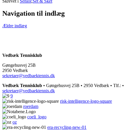
Skrevet i
Senior
,
Set & Sket
Navigation til indlæg
Ældre indlæg
Vedbæk Tennisklub
Gøngehusvej 25B
2950 Vedbæk
sekretaer@vedbaektennis.dk
Vedbæk Tennisklub
• Gøngehusvej 25B • 2950 Vedbæk • Tlf.:
•
sekretaer@vedbaektennis.dk
9
risk-intelligence-logo-square
roerdam
coeli_logo
oz
era-recycling-new-01