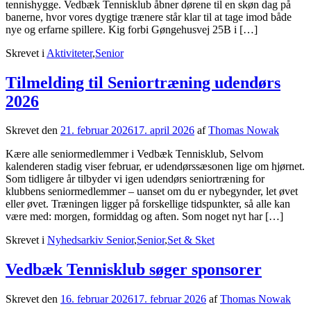
tennishygge. Vedbæk Tennisklub åbner dørene til en skøn dag på
banerne, hvor vores dygtige trænere står klar til at tage imod både
nye og erfarne spillere. Kig forbi Gøngehusvej 25B i […]
Skrevet i
Aktiviteter
,
Senior
Tilmelding til Seniortræning udendørs
2026
Skrevet den
21. februar 2026
17. april 2026
af
Thomas Nowak
Kære alle seniormedlemmer i Vedbæk Tennisklub, Selvom
kalenderen stadig viser februar, er udendørssæsonen lige om hjørnet.
Som tidligere år tilbyder vi igen udendørs seniortræning for
klubbens seniormedlemmer – uanset om du er nybegynder, let øvet
eller øvet. Træningen ligger på forskellige tidspunkter, så alle kan
være med: morgen, formiddag og aften. Som noget nyt har […]
Skrevet i
Nyhedsarkiv Senior
,
Senior
,
Set & Sket
Vedbæk Tennisklub søger sponsorer
Skrevet den
16. februar 2026
17. februar 2026
af
Thomas Nowak