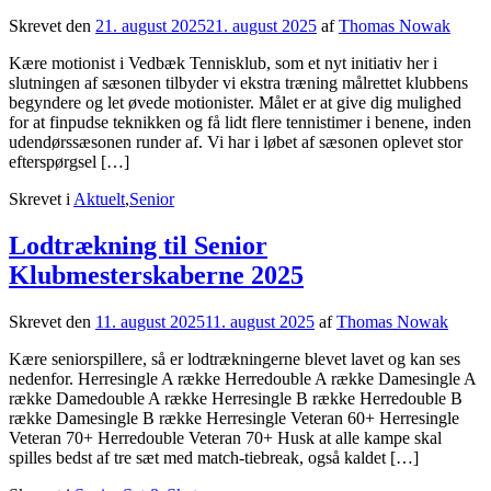
Skrevet den
21. august 2025
21. august 2025
af
Thomas Nowak
Kære motionist i Vedbæk Tennisklub, som et nyt initiativ her i
slutningen af sæsonen tilbyder vi ekstra træning målrettet klubbens
begyndere og let øvede motionister. Målet er at give dig mulighed
for at finpudse teknikken og få lidt flere tennistimer i benene, inden
udendørssæsonen runder af. Vi har i løbet af sæsonen oplevet stor
efterspørgsel […]
Skrevet i
Aktuelt
,
Senior
Lodtrækning til Senior
Klubmesterskaberne 2025
Skrevet den
11. august 2025
11. august 2025
af
Thomas Nowak
Kære seniorspillere, så er lodtrækningerne blevet lavet og kan ses
nedenfor. Herresingle A række Herredouble A række Damesingle A
række Damedouble A række Herresingle B række Herredouble B
række Damesingle B række Herresingle Veteran 60+ Herresingle
Veteran 70+ Herredouble Veteran 70+ Husk at alle kampe skal
spilles bedst af tre sæt med match-tiebreak, også kaldet […]