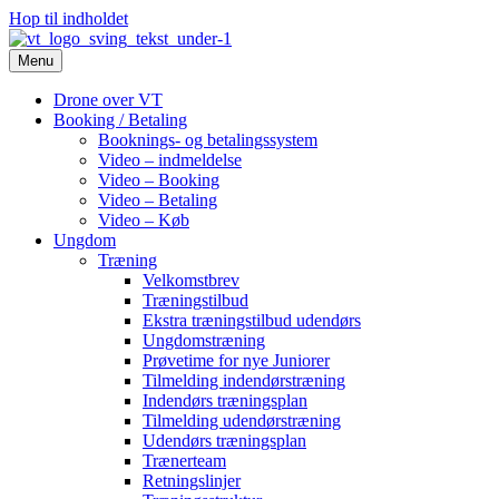
Hop til indholdet
Menu
Drone over VT
Booking / Betaling
Booknings- og betalingssystem
Video – indmeldelse
Video – Booking
Video – Betaling
Video – Køb
Ungdom
Træning
Velkomstbrev
Træningstilbud
Ekstra træningstilbud udendørs
Ungdomstræning
Prøvetime for nye Juniorer
Tilmelding indendørstræning
Indendørs træningsplan
Tilmelding udendørstræning
Udendørs træningsplan
Trænerteam
Retningslinjer