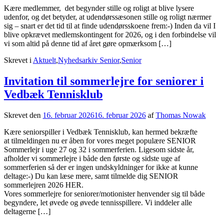
Kære medlemmer, det begynder stille og roligt at blive lysere
udenfor, og det betyder, at udendørssæsonen stille og roligt nærmer
sig – snart er det tid til at finde udendørsskoene frem:-) Inden da vil I
blive opkrævet medlemskontingent for 2026, og i den forbindelse vil
vi som altid på denne tid af året gøre opmærksom […]
Skrevet i
Aktuelt
,
Nyhedsarkiv Senior
,
Senior
Invitation til sommerlejre for seniorer i
Vedbæk Tennisklub
Skrevet den
16. februar 2026
16. februar 2026
af
Thomas Nowak
Kære seniorspiller i Vedbæk Tennisklub, kan hermed bekræfte
at tilmeldingen nu er åben for vores meget populære SENIOR
Sommerlejr i uge 27 og 32 i sommerferien. Ligesom sidste år,
afholder vi sommerlejre i både den første og sidste uge af
sommerferien så der er ingen undskyldninger for ikke at kunne
deltage:-) Du kan læse mere, samt tilmelde dig SENIOR
sommerlejren 2026 HER.
Vores sommerlejre for seniorer/motionister henvender sig til både
begyndere, let øvede og øvede tennisspillere. Vi inddeler alle
deltagerne […]