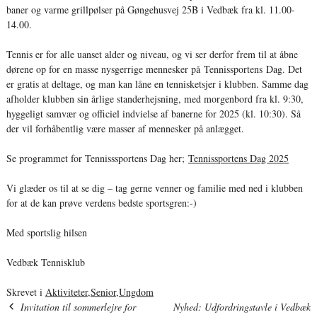
baner og varme grillpølser på Gøngehusvej 25B i Vedbæk fra kl. 11.00-
14.00.
Tennis er for alle uanset alder og niveau, og vi ser derfor frem til at åbne
dørene op for en masse nysgerrige mennesker på Tennissportens Dag. Det
er gratis at deltage, og man kan låne en tennisketsjer i klubben. Samme dag
afholder klubben sin årlige standerhejsning, med morgenbord fra kl. 9:30,
hyggeligt samvær og officiel indvielse af banerne for 2025 (kl. 10:30). Så
der vil forhåbentlig være masser af mennesker på anlægget.
Se programmet for Tennisssportens Dag her;
Tennissportens Dag 2025
Vi glæder os til at se dig – tag gerne venner og familie med ned i klubben
for at de kan prøve verdens bedste sportsgren:-)
Med sportslig hilsen
Vedbæk Tennisklub
Skrevet i
Aktiviteter
,
Senior
,
Ungdom
Invitation til sommerlejre for
Nyhed: Udfordringstavle i Vedbæk